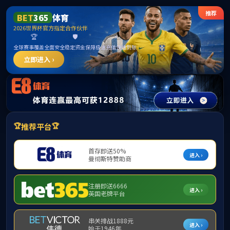
******
m88明昇·(中国)股份有限公司官网
首页
学院新闻
学院概况
党建工作
教育教